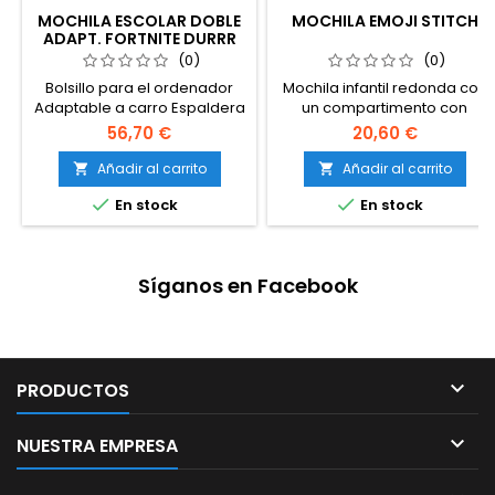
MOCHILA ESCOLAR DOBLE
MOCHILA EMOJI STITCH
ADAPT. FORTNITE DURRR
(0)
(0)
Bolsillo para el ordenador
Mochila infantil redonda con
Adaptable a carro Espaldera
un compartimento con
acolchada Tirantes
cremallera Relieve frontal
56,70 €
20,60 €
ergonómicos, ajustables y
3D de material suave Forro
acolchados Material
interior con bolsillo de malla
Añadir al carrito
Añadir al carrito


poliester de buena calidad
Acolchada en la espalda,


En stock
En stock
Resistente, espaciosa y
correas de hombro y asa
organizada
superior Dimensiones: 9 x 22
x 22 cm
Síganos en Facebook

PRODUCTOS

NUESTRA EMPRESA