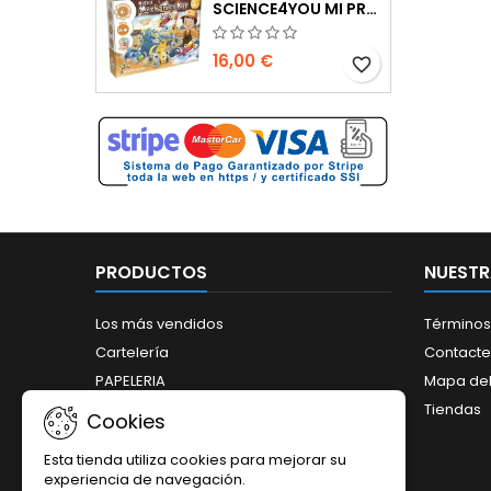
SCIENCE4YOU MI PRIMER KIT DE MECÁNICA 6 EN 1
16,00 €
favorite_border
PRODUCTOS
NUESTR
Los más vendidos
Términos
Cartelería
Contacte
PAPELERIA
Mapa del 
Promociones
Tiendas
Cookies
Tarjetas de visita
Esta tienda utiliza cookies para mejorar su
experiencia de navegación.