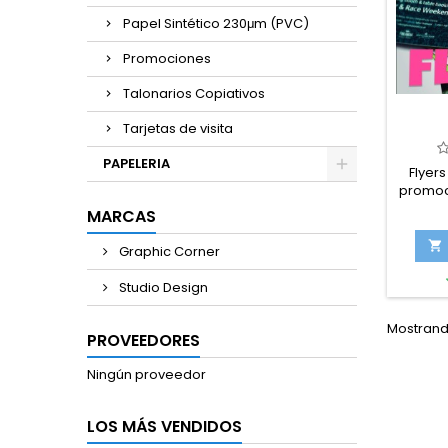
Papel Sintético 230μm (PVC)
Promociones
Talonarios Copiativos
Tarjetas de visita
PAPELERIA
Flyer
promoc
camp
MARCAS
tamaño

Graphic Corner
Studio Design
Mostrando
PROVEEDORES
Ningún proveedor
LOS MÁS VENDIDOS