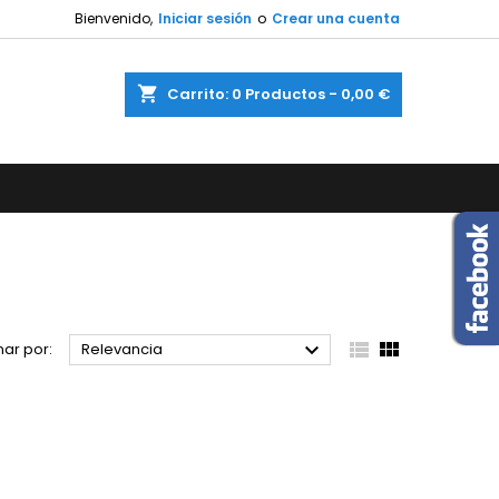
Bienvenido,
Iniciar sesión
o
Crear una cuenta
×
×
×
×
shopping_cart
Carrito:
0
Productos - 0,00 €
)
n
s



ar por:
Relevancia