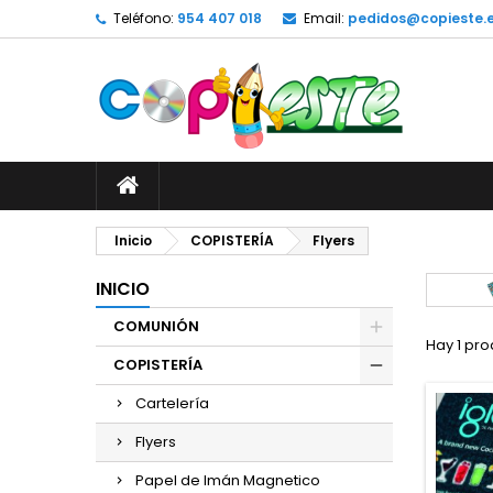
Teléfono:
954 407 018
Email:
pedidos@copieste.
M
(
C
I
add_circle_outline
((
De
No
Inicio
COPISTERÍA
Flyers
INICIO
COMUNIÓN
Hay 1 pr
COPISTERÍA
Cartelería
Flyers
Papel de Imán Magnetico