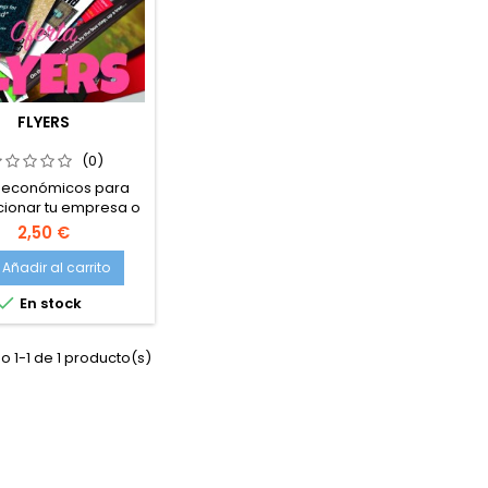
FLYERS
(0)
s económicos para
ionar tu empresa o
añas. Selecciona
2,50 €
, calidad, caras y
cantidad.
Añadir al carrito

En stock
 1-1 de 1 producto(s)