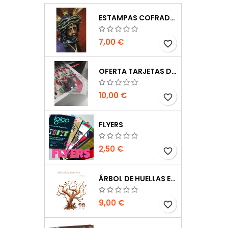
ESTAMPAS COFRADES SEMANA SANTA 2025 - IMPRESIONES DIGITALES DE ALTA CALIDAD EN SEVILLA
7,00 €
favorite_border
OFERTA TARJETAS DE VISITA
10,00 €
favorite_border
FLYERS
2,50 €
favorite_border
ÁRBOL DE HUELLAS EN CARTÓN PLUMA
9,00 €
favorite_border