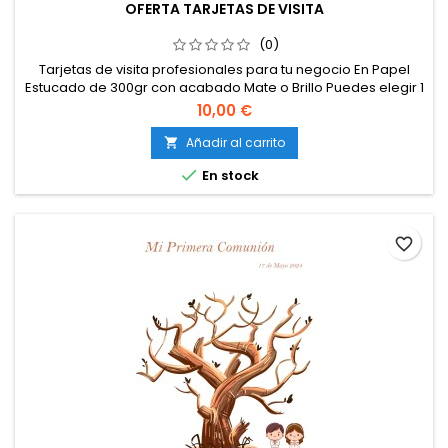
OFERTA TARJETAS DE VISITA
(0)
Tarjetas de visita profesionales para tu negocio En Papel
Estucado de 300gr con acabado Mate o Brillo Puedes elegir 1
o 2 caras de impresión Tamaño 85x55mm Envios 24/48h a
10,00 €
partir de la finalización de las tarjetas de visita. Plazos de
entrega aproximadamente 4-7 días. Consultar tiempos
Añadir al carrito

enviando Whatsapp al 669765054

En stock
favorite_border