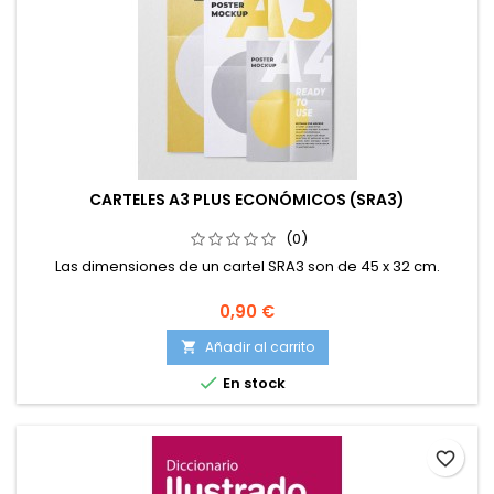
CARTELES A3 PLUS ECONÓMICOS (SRA3)
(0)
Las dimensiones de un cartel SRA3 son de 45 x 32 cm.
0,90 €
Añadir al carrito


En stock
favorite_border