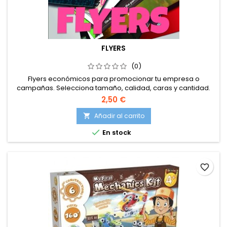
FLYERS
(0)
Flyers económicos para promocionar tu empresa o
campañas. Selecciona tamaño, calidad, caras y cantidad.
2,50 €
Añadir al carrito


En stock
favorite_border