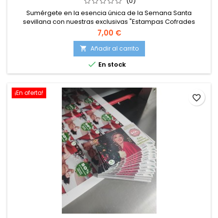
(0)
Sumérgete en la esencia única de la Semana Santa
sevillana con nuestras exclusivas "Estampas Cofrades
Semana Santa 2025". En nuestra tienda online de impresión
7,00 €
digital y papelería en Sevilla, capturamos la magia y
devoción de esta celebración tan especial.
Añadir al carrito


En stock
¡En oferta!
favorite_border