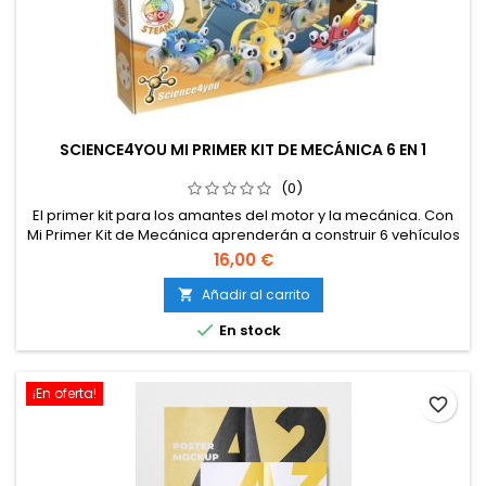
SCIENCE4YOU MI PRIMER KIT DE MECÁNICA 6 EN 1
(0)
El primer kit para los amantes del motor y la mecánica. Con
Mi Primer Kit de Mecánica aprenderán a construir 6 vehículos
diferentes para luego, poder jugar con ellos ¡o volver a
16,00 €
empezar! Contiene 160 piezas con las que divertirse. Edad: A
partir de 4 años. Características: – 6 modelos de coche, 160
Añadir al carrito

piezas – STEAM – Idiomas: EN/PT/ES/IT/DE/FR/CT/NL/GR...

En stock
¡En oferta!
favorite_border