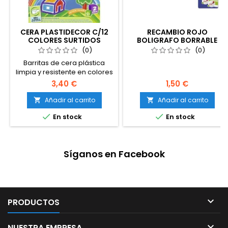
CERA PLASTIDECOR C/12
RECAMBIO ROJO
COLORES SURTIDOS
BOLIGRAFO BORRABLE
NUEVO
BISMARK BLISTER 3U
(0)
(0)
Barritas de cera plástica
limpia y resistente en colores
vivos con gran capacidad de
3,40 €
1,50 €
coberturaSe pueden borrar y
afilarSe pueden mezclar los
Añadir al carrito
Añadir al carrito


colores


En stock
En stock
Síganos en Facebook

PRODUCTOS

NUESTRA EMPRESA