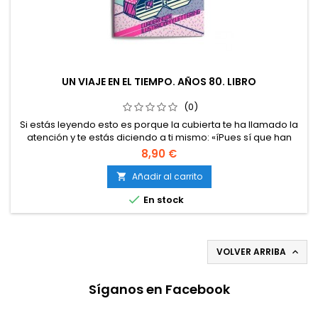
UN VIAJE EN EL TIEMPO. AÑOS 80. LIBRO
(0)
Si estás leyendo esto es porque la cubierta te ha llamado la
atención y te estás diciendo a ti mismo: «íPues sí que han
cambiado los cuadernos RUBIO...!». Pero no hemos hecho un
8,90 €
cuaderno de ilustración y lettering más, sino que vamos a
hacer juntos un viaje en el tiempo. solo tener los rotuladores
Añadir al carrito

preparados para recrear los estilos más conocidos de

En stock
esta...
VOLVER ARRIBA

Síganos en Facebook