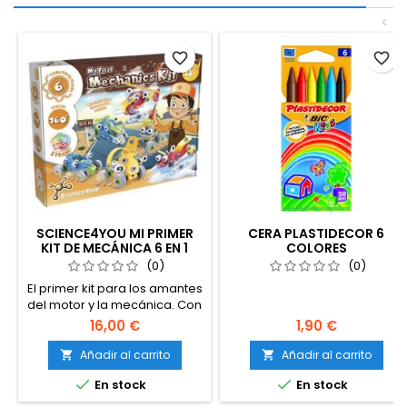
<
favorite_border
favorite_border
SCIENCE4YOU MI PRIMER
CERA PLASTIDECOR 6
KIT DE MECÁNICA 6 EN 1
COLORES
(0)
(0)
El primer kit para los amantes
del motor y la mecánica. Con
Mi Primer Kit de Mecánica
16,00 €
1,90 €
aprenderán a construir 6
vehículos diferentes para
Añadir al carrito
Añadir al carrito


luego, poder jugar con ellos


En stock
En stock
¡o volver a empezar!
Contiene 160 piezas con las