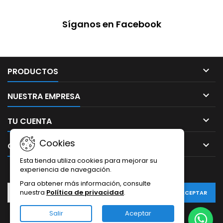
que divertirse. Edad: A partir
de 4 años. Características: –
Síganos en Facebook
6 modelos de coche, 160
piezas – STEAM – Idiomas:
EN/PT/ES/IT/DE/FR/CT/NL/GR...

PRODUCTOS

NUESTRA EMPRESA

TU CUENTA
Cookies

CONTACTO
Esta tienda utiliza cookies para mejorar su
experiencia de navegación.
BOLETÍN
Para obtener más información, consulte
nuestra
Política de privacidad
.
Salir
Aceptar