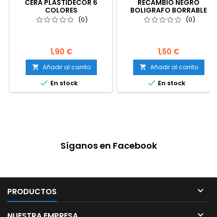
CERA PLASTIDECOR 6
RECAMBIO NEGRO
COLORES
BOLIGRAFO BORRABLE
BISMARK BLISTER 3U
(0)
(0)
1,90 €
1,50 €
Añadir al carrito
Añadir al carrito




En stock
En stock
Síganos en Facebook

PRODUCTOS

NUESTRA EMPRESA